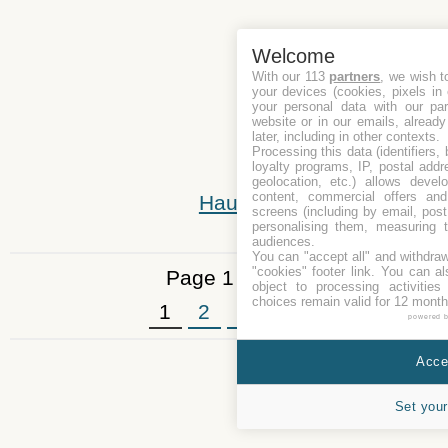
Welcome
With our 113
partners
, we wish t
your devices (cookies, pixels in
your personal data with our par
website or in our emails, alread
later, including in other contexts.
Processing this data (identifiers,
loyalty programs, IP, postal add
geolocation, etc.) allows devel
content, commercial offers an
Haut
screens (including by email, pos
personalising them, measuring t
audiences.
You can "accept all" and withdraw
"cookies" footer link
. You can al
Page 1 de 3
object to processing activitie
choices remain valid for 12 month
1
2
3
»
powered 
Accep
Set your