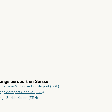
rkings aéroport en
Suisse
ings Bâle-Mulhouse EuroAirport (BSL)
ings Aéroport Genève (GVA)
ings Zurich Kloten (ZRH)