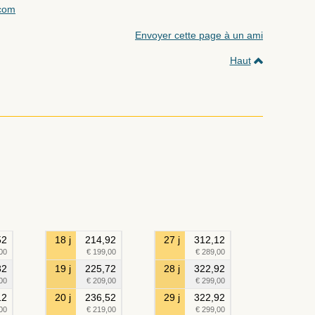
.com
Envoyer cette page à un ami
Haut
52
18 j
214,92
27 j
312,12
00
€ 199,00
€ 289,00
32
19 j
225,72
28 j
322,92
00
€ 209,00
€ 299,00
12
20 j
236,52
29 j
322,92
00
€ 219,00
€ 299,00