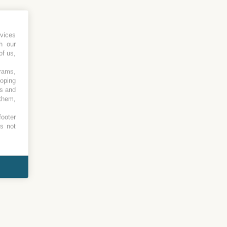
vices
h our
of us,
grams,
loping
es and
 them,
footer
es not