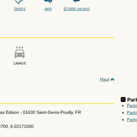
TARIFS
AVIS
ÉCRIRE UN AVIS
LAVAGE
Haut
🅿️ Pa
Park
as Edison
-
01630
Saint-Genis-Pouilly
,
FR
Park
Park
8700, 6.02171500
1