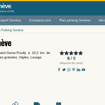
nève
Genève (GVA)
roport Genève
Comparez prix
Plan parking Genève
Aér
n Parking Genève
nève
aint-Genis-Pouilly à 10,2 km de
s gratuites, Vigiles, Lavage.
5
/ 5
(Moyenne de 1 Avis)