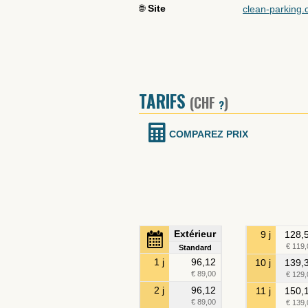
🌐
Site
clean-parking
TARIFS
(CHF
)
?
COMPAREZ PRIX
Extérieur
9 j
128,
€ 119,
Standard
1 j
96,12
10 j
139,
€ 89,00
€ 129,
2 j
96,12
11 j
150,
€ 89,00
€ 139,