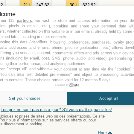
92
21 j
247,32
30 j
322,92
00
€ 229,00
€ 299,00
lcome
72
22 j
258,12
 our 113
partners
, we wish to store and access information on your de
00
€ 239,00
kies, pixels in emails, etc.), combine and share your personal data wit
52
23 j
268,92
ers, whether collected on this website or in our emails, already held by some 
00
€ 249,00
tained later, including in other contexts.
32
24 j
279,72
ssing this data (identifiers, browsing, preferences, purchases, loyalty pro
00
€ 259,00
ostal addresses and emails, phone, precise geolocation, etc.) allows deve
ffering you services, content, commercial offers and ads across your devic
80
25 j
290,52
ns (including by email, post, SMS, phone, audio, and video), personalising
00
€ 269,00
ring their performance, and analysing audiences.
20
26 j
301,32
an "accept all" and withdraw your consent at any time via the "cookies" 
00
€ 279,00
 You can also "set detailed preferences" and object to processing activiti
ct to consent. These choices remain valid for 12 months 5 days.
de stationnement
Supplément
powered by
tous les types
+10,00 CHF
par passager
Set your choices
Accept all
tous les types
+20,00 CHF
au total
Les prix ne sont pas mis à jour? S'il vous plaît signalez-les!
bliques et prises de sites web ou des présentations. Ce site
 Pour plus d'informations sur les services offerts ou pour
ez directement le parking.
Haut