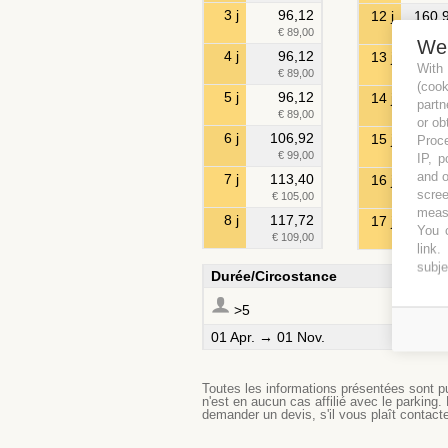
3 j
96,12
12 j
160,
€ 89,00
€ 149,
We
4 j
96,12
13 j
171,
With
€ 89,00
€ 159,
(coo
5 j
96,12
14 j
182,
partn
€ 89,00
€ 169,
or ob
6 j
106,92
15 j
193,
Proce
€ 99,00
€ 179,
IP, p
and o
7 j
113,40
16 j
199,
scree
€ 105,00
€ 185,
measu
8 j
117,72
17 j
205,
You c
€ 109,00
€ 190,
link
.
subje
Durée/Circostance
Types 
De 
>5
01 Apr. → 01 Nov.
De 
Toutes les informations présentées sont pu
n'est en aucun cas affilié avec le parking.
demander un devis, s'il vous plaît contact