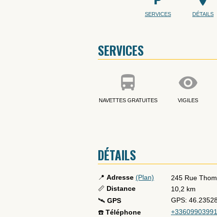
SERVICES
DÉTAILS
SERVICES
NAVETTES GRATUITES
VIGILES
DÉTAILS
📍
Adresse
(Plan)
245 Rue Thom
📏
Distance
10,2 km
GPS: 46.2352
🛰️
GPS
+3360990399
☎️
Téléphone