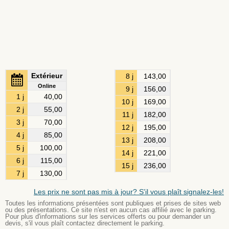
Extérieur
8 j
143,00
Online
9 j
156,00
1 j
40,00
10 j
169,00
2 j
55,00
11 j
182,00
3 j
70,00
12 j
195,00
4 j
85,00
13 j
208,00
5 j
100,00
14 j
221,00
6 j
115,00
15 j
236,00
7 j
130,00
Les prix ne sont pas mis à jour? S'il vous plaît signalez-les!
Toutes les informations présentées sont publiques et prises de sites web
ou des présentations. Ce site n'est en aucun cas affilié avec le parking.
Pour plus d'informations sur les services offerts ou pour demander un
devis, s'il vous plaît contactez directement le parking.