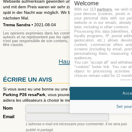
Webseite aufmerksam geworden und reserviert. Mit dem Parkplatz
Welcome
und mit dem Preis waren wir sehr zufrieden. Das Parken ist auch
With our 113
partners
, we wish t
spät in der Nacht war möglich. Wir bedanken uns und bis zum
your devices (cookies, pixels in
nächsten Mal.
your personal data with our par
website or in our emails, alread
Trema Sandra
• 2021-08-04
later, including in other contexts.
Processing this data (identifiers,
Les opinions exprimées dans les commentaires publiés sont celles des
loyalty programs, IP, postal add
auteurs et ne représentent pas les opinions du personnel du site. Le site
geolocation, etc.) allows devel
n'est pas responsibile de son contenu, ni des dommages qui pourraient
content, commercial offers an
être causés.
screens (including by email, pos
personalising them, measuring t
audiences.
Haut
You can "accept all" and withdraw
"cookies" footer link
. You can al
object to processing activitie
choices remain valid for 12 month
ÉCRIRE UN AVIS
powered 
Si vous avez eu une bonne ou une mauvaise expérience avec
Accep
Parking P26 resaPark
, vous pouvez laisser un avis et voter. Il
aidera les utilisateurs à choisir le meilleur de stationnement.
Set your
Nom
Email
L'adresse e-mail est nécessaire pour commenter. Il ne sera pas
publié ni partagé.