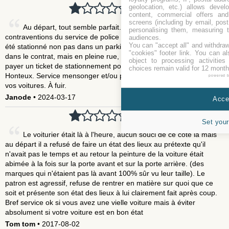
geolocation, etc.) allows devel
1
/ 5
content, commercial offers an
screens (including by email, pos
Au départ, tout semble parfait. Jusqu'à recevoir plusieurs
personalising them, measuring t
contraventions du service de police de Geneve, mon véhicule ayant
audiences.
You can "accept all" and withdraw
été stationné non pas dans un parking privé couvert comme stipulé
"cookies" footer link
. You can al
dans le contrat, mais en pleine rue, sans même avoir pris soin de
object to processing activitie
payer un ticket de stationnement pour passer inaperçu au final.
choices remain valid for 12 month
Honteux. Service mensonger et/ou personnel qui se fait plaisir avec
powered 
vos voitures. À fuir.
Janode
• 2024-03-17
Accep
1
/ 5
Set your
Le voiturier était là à l'heure, aucun souci de ce côté là mais
au départ il a refusé de faire un état des lieux au prétexte qu'il
n'avait pas le temps et au retour la peinture de la voiture était
abimée à la fois sur la porte avant et sur la porte arrière. (des
marques qui n'étaient pas là avant 100% sûr vu leur taille). Le
patron est agressif, refuse de rentrer en matière sur quoi que ce
soit et présente son état des lieux à lui clairement fait après coup.
Bref service ok si vous avez une vielle voiture mais à éviter
absolument si votre voiture est en bon état
Tom tom
• 2017-08-02