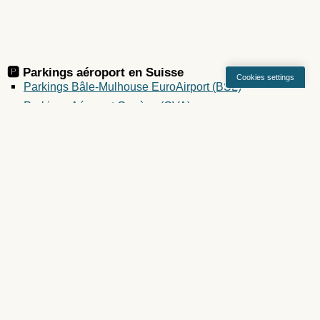
🅿️ Parkings aéroport en
Suisse
Cookies settings
Parkings Bâle-Mulhouse EuroAirport (BSL)
Parkings Aéroport Genève (GVA)
Parkings Zurich Kloten (ZRH)
PAGES
Parkings Aéroport Genève
Comparez prix Aéroport Genève
Plan parking Genève
Aéroport Genève
Arrivées Aéroport Genève
Départs Aéroport Genève
Ajoutez votre parking sur notre site
Contactez-nous