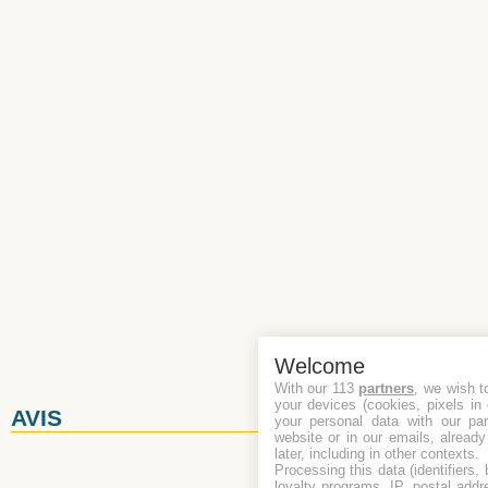
Welcome
With our 113
partners
, we wish t
your devices (cookies, pixels in
AVIS
your personal data with our par
website or in our emails, alread
later, including in other contexts.
Écrire un avis
Processing this data (identifiers,
loyalty programs, IP, postal add