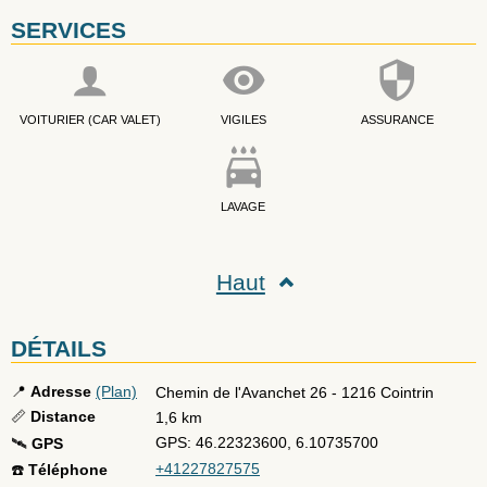
SERVICES
VOITURIER (CAR VALET)
VIGILES
ASSURANCE
LAVAGE
Haut
DÉTAILS
📍
Adresse
(Plan)
Chemin de l'Avanchet 26
-
1216
Cointrin
📏
Distance
1,6 km
GPS: 46.22323600, 6.10735700
🛰️
GPS
+41227827575
☎️
Téléphone