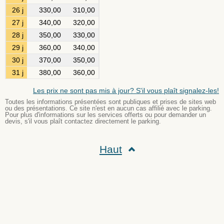
26 j
330,00
310,00
27 j
340,00
320,00
28 j
350,00
330,00
29 j
360,00
340,00
30 j
370,00
350,00
31 j
380,00
360,00
Les prix ne sont pas mis à jour? S'il vous plaît signalez-les!
Toutes les informations présentées sont publiques et prises de sites web
ou des présentations. Ce site n'est en aucun cas affilié avec le parking.
Pour plus d'informations sur les services offerts ou pour demander un
devis, s'il vous plaît contactez directement le parking.
Haut