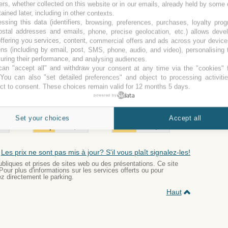
ers, whether collected on this website or in our emails, already held by some 
tained later, including in other contexts.
ssing this data (identifiers, browsing, preferences, purchases, loyalty pro
ostal addresses and emails, phone, precise geolocation, etc.) allows deve
90
16 j
211,90
24 j
307,90
ffering you services, content, commercial offers and ads across your devic
90
17 j
223,90
25 j
319,90
ns (including by email, post, SMS, phone, audio, and video), personalising
ring their performance, and analysing audiences.
90
18 j
235,90
26 j
331,90
an "accept all" and withdraw your consent at any time via the "cookies" 
90
19 j
247,90
27 j
343,90
 You can also "set detailed preferences" and object to processing activiti
ct to consent. These choices remain valid for 12 months 5 days.
90
20 j
259,90
28 j
355,90
powered by
90
21 j
271,90
29 j
367,90
90
22 j
283,90
30 j
379,90
Set your choices
Accept all
90
23 j
295,90
Extra
12,00
Les prix ne sont pas mis à jour? S'il vous plaît signalez-les!
bliques et prises de sites web ou des présentations. Ce site
 Pour plus d'informations sur les services offerts ou pour
ez directement le parking.
Haut