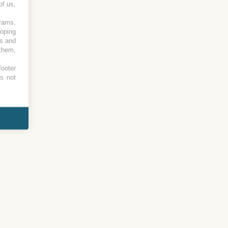
of us,
grams,
loping
es and
 them,
footer
es not