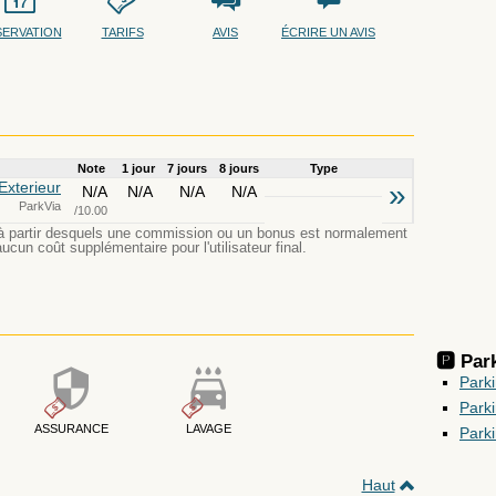
SERVATION
TARIFS
AVIS
ÉCRIRE UN AVIS
Note
1 jour
7 jours
8 jours
Type
Exterieur
»
N/A
N/A
N/A
N/A
ParkVia
/10.00
ion à partir desquels une commission ou un bonus est normalement
ucun coût supplémentaire pour l'utilisateur final.
🅿️ Pa
Park
Park
ASSURANCE
LAVAGE
Park
Haut