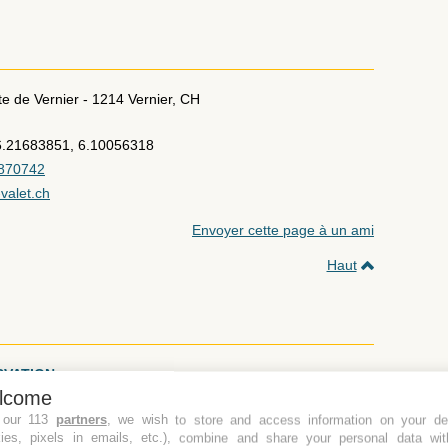
te de Vernier
-
1214
Vernier
,
CH
6.21683851, 6.10056318
870742
valet.ch
Envoyer cette page à un ami
Haut
RVATION
lcome
 our 113
partners
, we wish to store and access information on your de
kies, pixels in emails, etc.), combine and share your personal data wit