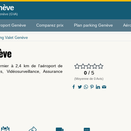
nève
Genève (GVA)
roport Genève
Comparez prix
Plan parking Genève
Aér
ing Valet Genève
ève
rnier à 2,4 km de l'aéroport de
s, Vidéosurveillance, Assurance
0
/ 5
(Moyenne de 0 Avis)