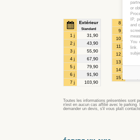
partn
or ob
Proce
IP, p
Extérieur
8 j
115,
and o
Standard
9 j
127,
scree
1 j
31,90
measu
10 j
139,
You c
2 j
43,90
11 j
151,
link
.
3 j
55,90
subje
12 j
163,
4 j
67,90
13 j
175,
5 j
79,90
14 j
187,
6 j
91,90
15 j
199,
7 j
103,90
Toutes les informations présentées sont pu
n'est en aucun cas affilié avec le parking.
demander un devis, s'il vous plaît contact