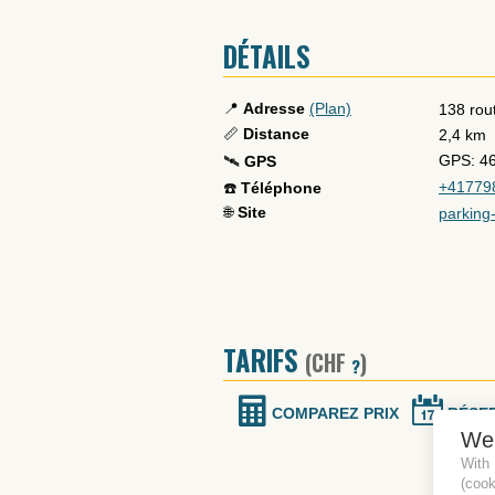
DÉTAILS
📍
Adresse
(Plan)
138 rou
📏
Distance
2,4 km
GPS: 4
🛰️
GPS
+41779
☎️
Téléphone
🌐
Site
parking-
TARIFS
(CHF
)
?
COMPAREZ PRIX
RÉSE
We
With
(coo