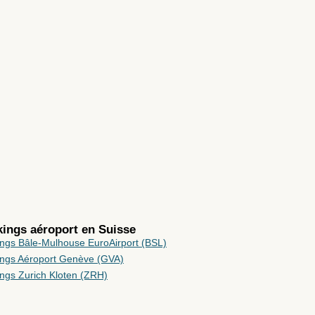
rkings aéroport en
Suisse
ings Bâle-Mulhouse EuroAirport (BSL)
ings Aéroport Genève (GVA)
ings Zurich Kloten (ZRH)