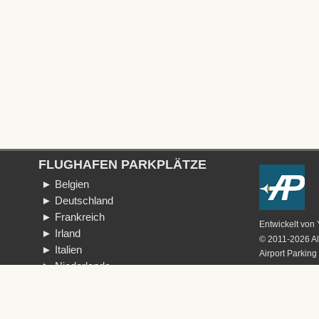
FLUGHAFEN PARKPLÄTZE
► Belgien
► Deutschland
► Frankreich
Entwickelt von
► Irland
© 2011-2026 Al
► Italien
Airport Parking
► Niederlande
er
► Schweiz
► Spanien
► Vereinigte Staaten