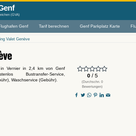
Genf
leichen (GVA)
Flughafen Genf
Tarif berechnen
Genf Parkplatz Karte
Fl
ing Valet Genève
ève
 in Vernier in 2,4 km von Genf
nlos Bustransfer-Service,
0
/ 5
ühr), Waschservice (Gebühr).
(Durchschn. 0
Bewertungen)