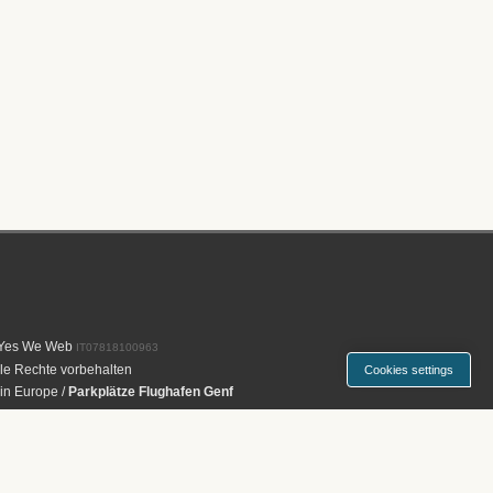
Yes We Web
IT07818100963
le Rechte vorbehalten
Cookies settings
 in Europe
/
Parkplätze Flughafen Genf