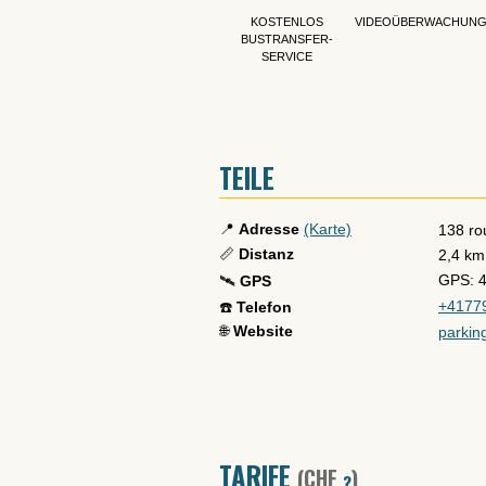
KOSTENLOS
VIDEOÜBERWACHUN
BUSTRANSFER-
SERVICE
TEILE
📍
Adresse
(Karte)
138 ro
📏
Distanz
2,4 km
GPS: 4
🛰️
GPS
+4177
☎️
Telefon
🌐
Website
parkin
TARIFE
(CHF
)
?