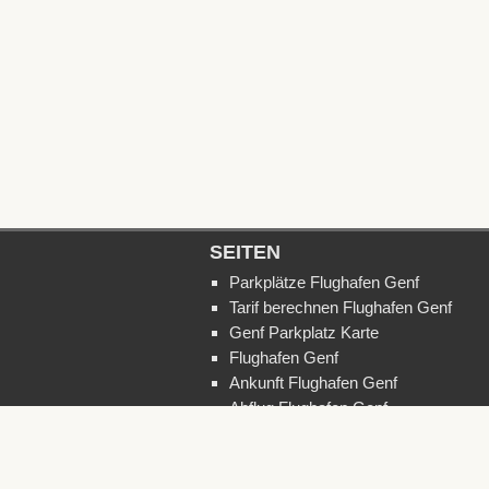
SEITEN
Parkplätze Flughafen Genf
Tarif berechnen Flughafen Genf
Genf Parkplatz Karte
Flughafen Genf
Ankunft Flughafen Genf
Abflug Flughafen Genf
Fügen Sie Ihren Parkplatz auf unser
Website hinzu
Kontakt