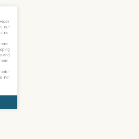
vices
h our
of us,
grams,
loping
es and
 them,
footer
es not