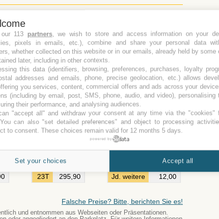
SERVIERUNG
lcome
 our 113
partners
, we wish to store and access information on your de
kies, pixels in emails, etc.), combine and share your personal data wit
ers, whether collected on this website or in our emails, already held by some 
tained later, including in other contexts.
ssing this data (identifiers, browsing, preferences, purchases, loyalty pro
ostal addresses and emails, phone, precise geolocation, etc.) allows deve
ffering you services, content, commercial offers and ads across your devic
90
16T
211,90
24T
307,90
ns (including by email, post, SMS, phone, audio, and video), personalising
90
17T
223,90
25T
319,90
ring their performance, and analysing audiences.
an "accept all" and withdraw your consent at any time via the "cookies" 
90
18T
235,90
26T
331,90
 You can also "set detailed preferences" and object to processing activiti
90
19T
247,90
27T
343,90
ct to consent. These choices remain valid for 12 months 5 days.
90
20T
259,90
28T
355,90
powered by
90
21T
271,90
29T
367,90
Set your choices
Accept all
90
22T
283,90
30T
379,90
90
23T
295,90
Jd. weitere
12,00
Falsche Preise? Bitte, berichten Sie es!
öffentlich und entnommen aus Webseiten oder Präsentationen.
en oder angegliedert an den Parkplatz. Für weitere Informationen