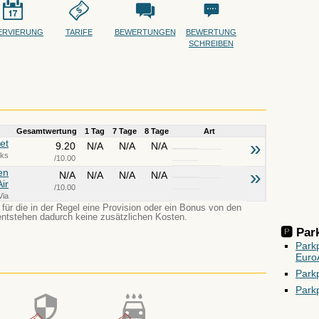
ERVIERUNG
TARIFE
BEWERTUNGEN
BEWERTUNG
SCHREIBEN
Gesamtwertung
1 Tag
7 Tage
8 Tage
Art
et
»
9.20
N/A
N/A
N/A
rks
/10.00
en
»
N/A
N/A
N/A
N/A
Air
/10.00
Via
, für die in der Regel eine Provision oder ein Bonus von den
entstehen dadurch keine zusätzlichen Kosten.
🅿️ Pa
Park
EuroA
Park
Parkp