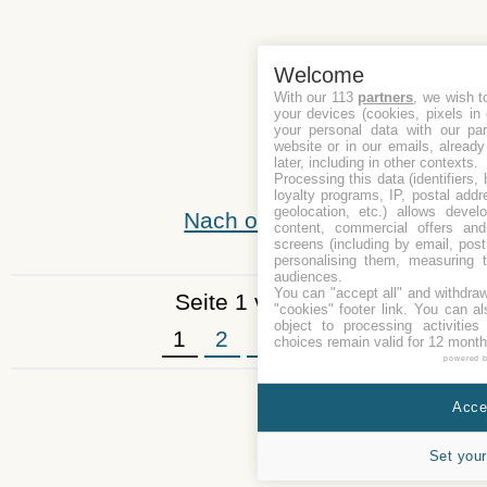
Welcome
With our 113
partners
, we wish t
your devices (cookies, pixels in
your personal data with our par
website or in our emails, alread
later, including in other contexts.
Processing this data (identifiers,
loyalty programs, IP, postal add
geolocation, etc.) allows devel
Nach oben
content, commercial offers an
screens (including by email, pos
personalising them, measuring t
audiences.
You can "accept all" and withdraw
Seite 1 von 3
"cookies" footer link
. You can al
object to processing activitie
1
2
3
»
choices remain valid for 12 month
powered 
Accep
Set your