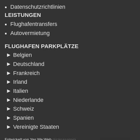
Datenschutzrichtlinien
LEISTUNGEN
Flughafentransfers
Autovermietung
FLUGHAFEN PARKPLÄTZE
► Belgien
► Deutschland
► Frankreich
► Irland
► Italien
► Niederlande
► Schweiz
► Spanien
► Vereinigte Staaten
Entwickelt von
Yes We Web
IT07818100963