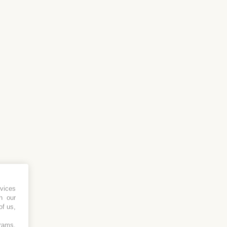
vices
h our
of us,
grams,