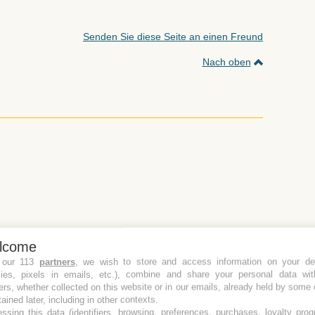
Senden Sie diese Seite an einen Freund
Nach oben
00
8T
213,00
12T
325,00
lcome
00
9T
241,00
13T
353,00
 our 113
partners
, we wish to store and access information on your de
kies, pixels in emails, etc.), combine and share your personal data wit
00
10T
269,00
14T
381,00
ers, whether collected on this website or in our emails, already held by some 
00
11T
297,00
15T
409,00
tained later, including in other contexts.
ssing this data (identifiers, browsing, preferences, purchases, loyalty pro