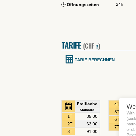
24h
🕒
Öffnungszeiten
TARIFE
(CHF
)
?
TARIF BERECHNEN
Freifläche
4T
119,
We
Standard
5T
141,
With
1T
35,00
(coo
6T
163,
partn
2T
63,00
7T
185,
or ob
3T
91,00
Proce