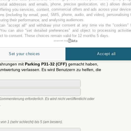
ostal addresses and emails, phone, precise geolocation, etc.) allows deve
Falsche Preise? Bitte, berichten Sie es!
ffering you services, content, commercial offers and ads across your devic
öffentlich und entnommen aus Webseiten oder Präsentationen.
ns (including by email, post, SMS, phone, audio, and video), personalising
en oder angegliedert an den Parkplatz. Für weitere Informationen
ring their performance, and analysing audiences.
Angebot kontaktieren Sie bitte den Parkplatz.
an "accept all" and withdraw your consent at any time via the "cookies" 
Nach oben
 You can also "set detailed preferences" and object to processing activiti
ct to consent. These choices remain valid for 12 months 5 days.
powered by
Set your choices
Accept all
fahrungen mit
Parking P31-32 (CFF)
gemacht haben,
twertung verlassen. Es wird Benutzern zu helfen, die
Kommentierung erforderlich. Es wird nicht veröffentlicht oder
.
von 1 (sehr schlecht) bis 5 (am besten).