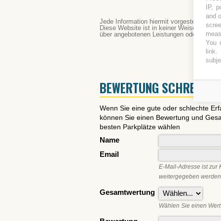
IP, p
and o
Jede Information hiermit vorgestellt ist 
scree
Diese Website ist in keiner Weise verbund
measu
über angebotenen Leistungen oder für ein 
You c
link
.
subje
BEWERTUNG SCHREIBEN
Wenn Sie eine gute oder schlechte Er
können Sie einen Bewertung und Gesam
besten Parkplätze wählen
Name
Email
E-Mail-Adresse ist zur 
weitergegeben werden
Gesamtwertung
Wählen Sie einen Wert 