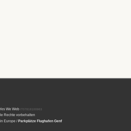
Yes We Web
IT07818100963
le Rechte vorbehalten
 in Europe
/
Parkplätze Flughafen Genf