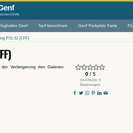
Genf
leichen (GVA)
Flughafen Genf
Tarif berechnen
Genf Parkplatz Karte
Fl
ing P31-32 (CFF)
FF)
n der Verlängerung den Galerien
0
/ 5
(Durchschn. 0
Bewertungen)