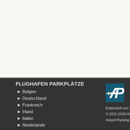
FLUGHAFEN PARKPLÄTZE
► Belgien
► Deutschland
► Frankreich
Entwickelt von
► Irland
© 2011-2026 Al
► Italien
Airport Parking
► Niederlande