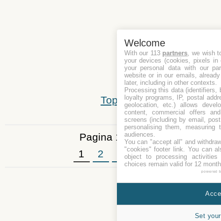
Welcome
With our 113
partners
, we wish t
your devices (cookies, pixels in
your personal data with our par
website or in our emails, alread
later, including in other contexts.
Processing this data (identifiers,
loyalty programs, IP, postal add
Top
geolocation, etc.) allows devel
content, commercial offers an
screens (including by email, pos
personalising them, measuring t
audiences.
Pagina 1 di 3
You can "accept all" and withdraw
"cookies" footer link
. You can al
1
2
3
»
object to processing activitie
choices remain valid for 12 month
powered 
Accep
Set your